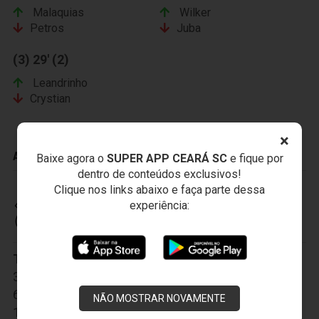
Malaquias
Wilker
Petros
Juba
(3) 29' (2)
Leandrinho
Crystian
×
ADVERTÊNCIAS
Baixe agora o
SUPER APP CEARÁ SC
e fique por
dentro de conteúdos exclusivos!
Clique nos links abaixo e faça parte dessa
experiência:
CEARÁ SPORTING CLUB
Titulares:
1-Fernando Henrique
,
2-Marcos
,
3-Diego Ivo
,
4-Douglas
,
5-João Marcos
,
6-Hélder Santos
,
7-Lulinha
,
8-Ricardinho
,
9-Mota
,
NÃO MOSTRAR NOVAMENTE
10-Rogerinho
,
11-Léo Gamalho