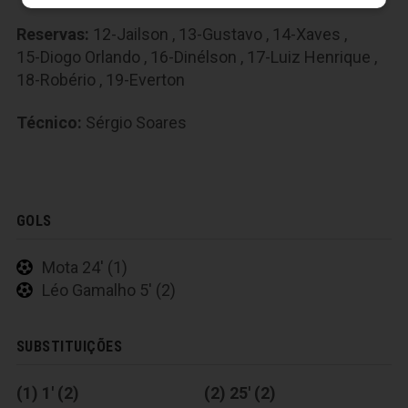
Reservas:
12-Jailson
,
13-Gustavo
,
14-Xaves
,
15-Diogo Orlando
,
16-Dinélson
,
17-Luiz Henrique
,
18-Robério
,
19-Everton
Técnico:
Sérgio Soares
GOLS
Mota 24' (1)
Léo Gamalho 5' (2)
SUBSTITUIÇÕES
(1) 1' (2)
(2) 25' (2)