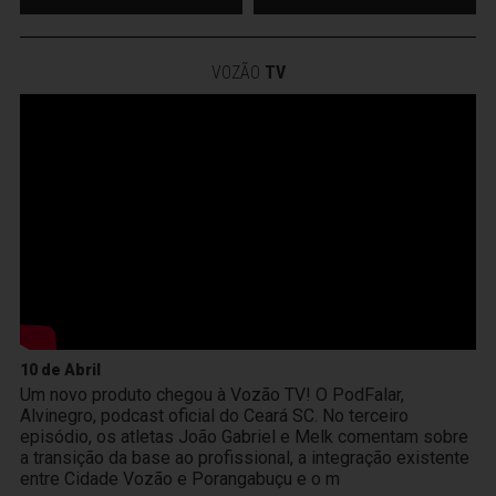
VOZÃO
TV
10 de Abril
Um novo produto chegou à Vozão TV! O PodFalar,
Alvinegro, podcast oficial do Ceará SC. No terceiro
episódio, os atletas João Gabriel e Melk comentam sobre
a transição da base ao profissional, a integração existente
entre Cidade Vozão e Porangabuçu e o m