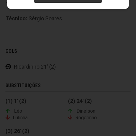
18-Léo Gamalho
Técnico:
Sérgio Soares
GOLS
Ricardinho 21' (2)
SUBSTITUIÇÕES
(1) 1' (2)
(2) 24' (2)
Léo
Dinélson
Lulinha
Rogerinho
(3) 26' (2)