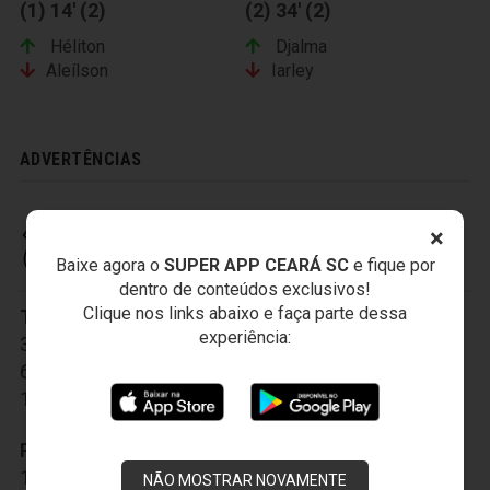
(1) 14' (2)
(2) 34' (2)
Héliton
Djalma
Aleílson
Iarley
ADVERTÊNCIAS
×
CEARÁ SPORTING CLUB
Baixe agora o
SUPER APP CEARÁ SC
e fique por
dentro de conteúdos exclusivos!
Clique nos links abaixo e faça parte dessa
Titulares:
1-Fernando Henrique
,
2-Marcos
,
experiência:
3-Diego Ivo
,
4-Ricardo Silva
,
5-Diogo Orlando
,
6-Hélder Maurílio
,
7-Lulinha
,
8-Ricardinho
,
9-Mota
,
10-Rogerinho
,
11-Magno Alves
Reservas:
12-Jailson
,
13-Gustavo
,
14-Douglas
,
15-Xaves
,
16-Dinélson
,
17-Rychely
,
NÃO MOSTRAR NOVAMENTE