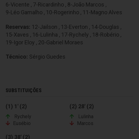
6-Vicente
,
7-Ricardinho
,
8-João Marcos
,
9-Léo Gamalho
,
10-Rogerinho
,
11-Magno Alves
Reservas:
12-Jailson
,
13-Everton
,
14-Douglas
,
15-Xaves
,
16-Lulinha
,
17-Rychely
,
18-Robério
,
19-Igor Eloy
,
20-Gabriel Moraes
Técnico:
Sérgio Guedes
SUBSTITUIÇÕES
(1) 1' (2)
(2) 28' (2)
Rychely
Lulinha
Eusébio
Marcos
(3) 38' (2)