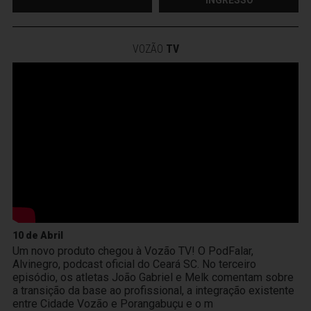
VOZÃO
TV
10 de Abril
Um novo produto chegou à Vozão TV! O PodFalar,
Alvinegro, podcast oficial do Ceará SC. No terceiro
episódio, os atletas João Gabriel e Melk comentam sobre
a transição da base ao profissional, a integração existente
entre Cidade Vozão e Porangabuçu e o m