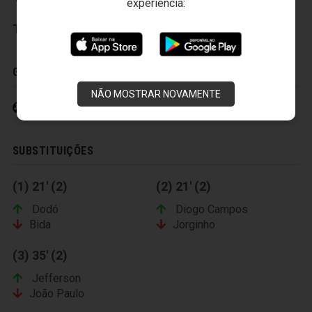
experiência:
Técnico:
Paulo CÃ©sar GusmÃ£o
GOLS
NÃO MOSTRAR NOVAMENTE
Diego Giaretta 13' (1)
SUBSTITUIÇÕES
(1) 21' (2)
(2) 21' (2)
Dodó
Diogo Campos
Bida
Jorginho
(3) 35' (2)
Jefferson
João Paulo