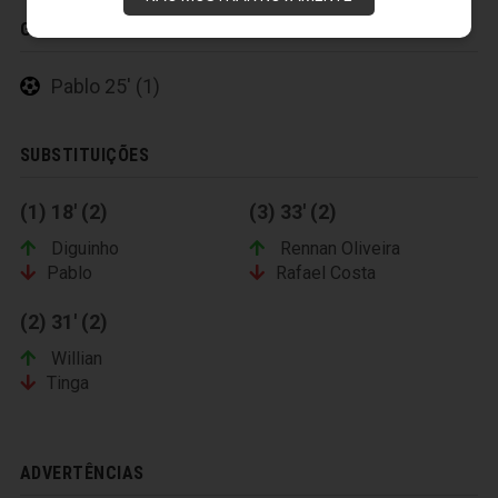
GOLS
Pablo 25' (1)
SUBSTITUIÇÕES
(1) 18' (2)
(3) 33' (2)
Diguinho
Rennan Oliveira
Pablo
Rafael Costa
(2) 31' (2)
Willian
Tinga
ADVERTÊNCIAS