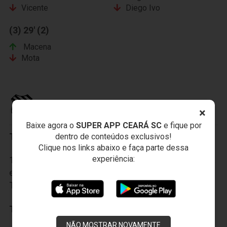
Vicente
Diego Ivo
(3) 29' (2)
Macena
Mota
FIGUEIRENSE FUTEBOL CLUBE
×
Baixe agora o
SUPER APP CEARÁ SC
e fique por
Titulares:
dentro de conteúdos exclusivos!
Clique nos links abaixo e faça parte dessa
experiência:
1-Ricardo; 2-André Rocha, 3-Thiego, 4-Douglas Silva
e 6-Wellington Saci; 5-Ronaldo Tres, 8-Maylson, 7-
Tinga, 10-Luan; 11-Pablo e 9-Rafael Costa.
Técnico:
Adilson Batista
NÃO MOSTRAR NOVAMENTE