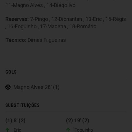
11-Magno Alves
,
14-Diego Ivo
Reservas:
7-Pingo
,
12-Diónantan
,
13-Eric
,
15-Régis
,
16-Foguinho
,
17-Macena
,
18-Romário
Técnico:
Dimas Filgueiras
GOLS
Magno Alves 28' (1)
SUBSTITUIÇÕES
(1) 8' (2)
(2) 19' (2)
Eric
Foguinho