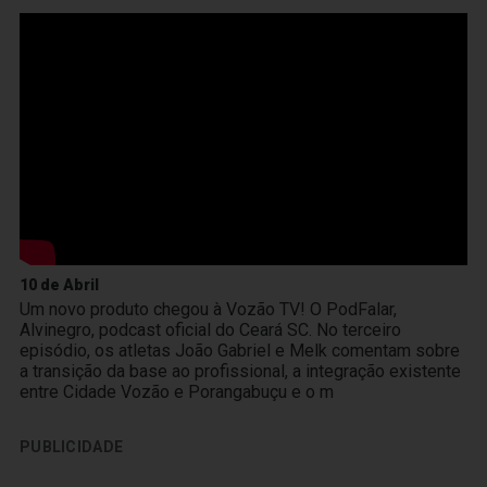
10 de Abril
Um novo produto chegou à Vozão TV! O PodFalar,
Alvinegro, podcast oficial do Ceará SC. No terceiro
episódio, os atletas João Gabriel e Melk comentam sobre
a transição da base ao profissional, a integração existente
entre Cidade Vozão e Porangabuçu e o m
PUBLICIDADE