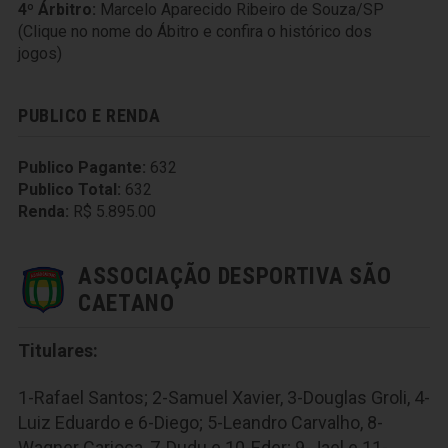
4º Árbitro:
Marcelo Aparecido Ribeiro de Souza/SP
(Clique no nome do Ábitro e confira o histórico dos
jogos)
PUBLICO E RENDA
Publico Pagante:
632
Publico Total:
632
Renda:
R$ 5.895.00
ASSOCIAÇÃO DESPORTIVA SÃO
CAETANO
Titulares:
1-Rafael Santos; 2-Samuel Xavier, 3-Douglas Groli, 4-
Luiz Eduardo e 6-Diego; 5-Leandro Carvalho, 8-
Wagner Carioca, 7-Dudu e 10-Eder; 9-Jael e 11-