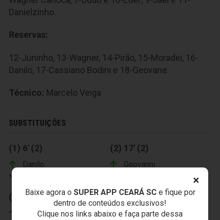
Danielzinho.
Reservas:
12-Juninho, 13-Wagner, 14-Pirão, 15-Moradei, 16-
Danilo, 17-Cassiano Bodini e 18-Geovane.
Técnico:
Marcelo Veiga
SUBSTITUIÇÕES
(1) 6' (2)
(2) 17' (2)
Danilo
Geovanni
Dudu
Éder
×
Baixe agora o
SUPER APP CEARÁ SC
e fique por
(3) 23' (2)
dentro de conteúdos exclusivos!
Cassiano
Clique nos links abaixo e faça parte dessa