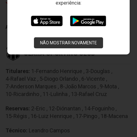
Danielzinho
experiência:
ADVERTÊNCIAS
NÃO MOSTRAR NOVAMENTE
CEARÁ SPORTING CLUB
Titulares:
1-Fernando Henrique
,
3-Douglas
,
4-Rafael Vaz
,
5-Diogo Orlando
,
6-Vicente
,
7-Anderson Marques
,
8-João Marcos
,
9-Mota
,
10-Ricardinho
,
11-Lulinha
,
13-Rafael Cruz
Reservas:
2-Eric
,
12-Diónantan
,
14-Foguinho
,
15-Régis
,
16-Luiz Henrique
,
17-Pingo
,
18-Macena
Técnico:
Leandro Campos