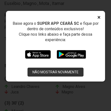
Eusébio
,
Magno
,
Mota
,
Itamar
Reservas:
Fernando Henrique
,
Paulo Sérgio
,
×
Heleno
,
Leandro Chaves
,
Magno Alves
,
Misael
,
Baixe agora o
SUPER APP CEARÁ SC
e fique por
Robert
dentro de conteúdos exclusivos!
Clique nos links abaixo e faça parte dessa
Técnico:
PC Gusmão
experiência:
SUBSTITUIÇÕES
NÃO MOSTRAR NOVAMENTE
(1) 1' (IT)
(2) 16' (2)
Leandro Chaves
Magno Alves
Juca
Magno
(3) 30' (2)