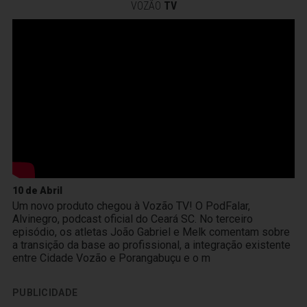
VOZÃO
TV
10 de Abril
Um novo produto chegou à Vozão TV! O PodFalar,
Alvinegro, podcast oficial do Ceará SC. No terceiro
episódio, os atletas João Gabriel e Melk comentam sobre
a transição da base ao profissional, a integração existente
entre Cidade Vozão e Porangabuçu e o m
PUBLICIDADE