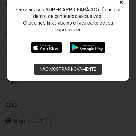
×
(1) (IT)
(2) (IT)
Baixe agora o
SUPER APP CEARÁ SC
e fique por
Misael
Robston
dentro de conteúdos exclusivos!
Robert
Jardel
Clique nos links abaixo e faça parte dessa
experiência:
(3) 20' (2)
Itamar
Magno
NÃO MOSTRAR NOVAMENTE
IPATINGA FUTEBOL CLUBE
GOLS
Bruninho 31' (1)