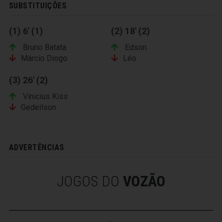
SUBSTITUIÇÕES
(1) 6' (1)
(2) 18' (2)
Bruno Batata
Edson
Márcio Diogo
Léo
(3) 26' (2)
Vinicius Kiss
Gedeilson
ADVERTÊNCIAS
JOGOS DO
VOZÃO