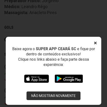
Preparador Fisico:
Jorginho
Médico:
Leandro Rêgo
Massagista:
Anacleto Pires
GOLS
Eusébio 25' (1)
×
Baixe agora o
SUPER APP CEARÁ SC
e fique por
dentro de conteúdos exclusivos!
SUBSTITUIÇÕES
Clique nos links abaixo e faça parte dessa
experiência:
(1) 29' (2)
(2) 40' (2)
Misael
Robston
Márcio Careca
Juca
(3) 45' (2)
NÃO MOSTRAR NOVAMENTE
Magno
Robert