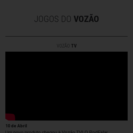
JOGOS DO
VOZÃO
VOZÃO
TV
10 de Abril
Um novo produto chegou à Vozão TV! O PodFalar,