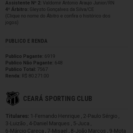
Assistente Nº 2:
Valdomir Antonio Araujo Junior/RN
4º Árbitro:
Gleysto Gonçalves da Silva/CE
(Clique no nome do Ábitro e confira o histórico dos
jogos)
PUBLICO E RENDA
Publico Pagante:
6919
Publico Não Pagante:
648
Publico Total:
7567
Renda:
R$ 80.271.00
CEARÁ SPORTING CLUB
Titulares:
1-Fernando Henrique
,
2-Paulo Sérgio
,
3-Luizão
,
4-Daniel Marques
,
5-Juca
,
6-Márcio Careca
,
7-Misael
,
8-João Marcos
,
9-Mota