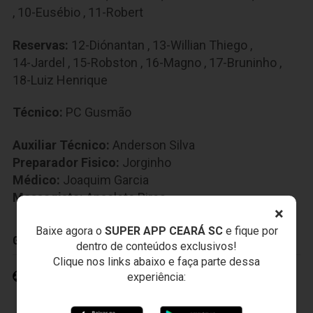
,
10-Eusébio
,
11-Robert
Reservas:
12-Diónantan
,
13-Willian Thiego
,
14-Jardel
,
15-Robston
,
16-Magno
,
17-Bruninho
,
18-Luiz Henrique
Técnico:
PC Gusmão
Auxiliar Técnico:
Anderson Silva
Preparador Fisico:
Jorginho
Médico:
Joaquim Garcia
Massagista:
Anacleto Pires
×
Baixe agora o
SUPER APP CEARÁ SC
e fique por
GOLS
dentro de conteúdos exclusivos!
Clique nos links abaixo e faça parte dessa
Márcio Careca 20' (2)
experiência: