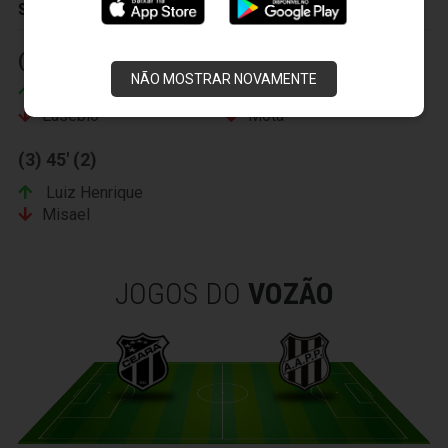
SUBSTITUIÇÕES
(1) 33' (2)
(2) 36' (2)
NÃO MOSTRAR NOVAMENTE
Bruninho
Magno
Eusébio
Mota
(3) 45' (2)
Luiz Henrique
Misael
JOGOS DO
VOZÃO