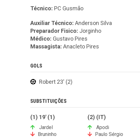
Técnico:
PC Gusmão
Auxiliar Técnico:
Anderson Silva
Preparador Fisico:
Jorginho
Médico:
Gustavo Pires
Massagista:
Anacleto Pires
GOLS
Robert 23' (2)
SUBSTITUIÇÕES
(1) 19' (1)
(2) (IT)
Jardel
Apodi
Bruninho
Paulo Sérgio