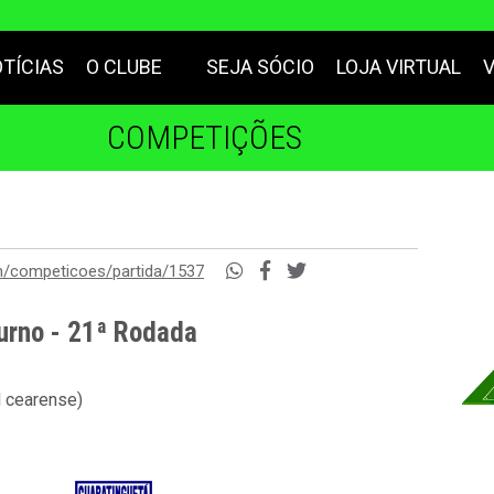
TÍCIAS
O CLUBE
SEJA SÓCIO
LOJA VIRTUAL
COMPETIÇÕES
m/competicoes/partida/1537
urno - 21ª Rodada
l cearense)