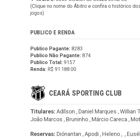
(Clique no nome do Ábitro e confira o histórico do
jogos)
PUBLICO E RENDA
Publico Pagante:
8283
Publico Não Pagante:
874
Publico Total:
9157
Renda:
R$ 91.188.00
CEARÁ SPORTING CLUB
Titulares:
Adílson
,
Daniel Marques
,
Willian 
João Marcos
,
Bruninho
,
Márcio Careca
,
Mot
Reservas:
Diónantan
,
Apodi
,
Heleno
,
,
Eusé