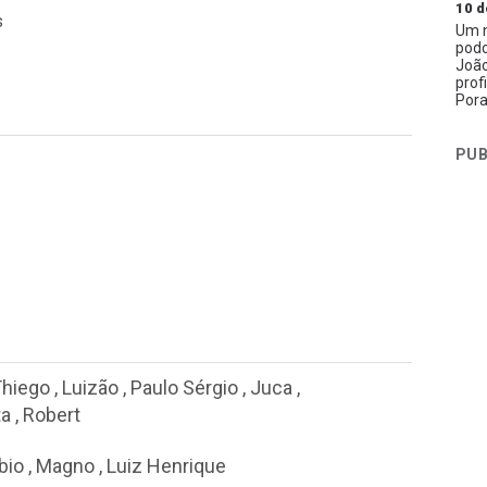
10 d
s
Um n
podc
João
prof
Pora
PUB
Thiego
,
Luizão
,
Paulo Sérgio
,
Juca
,
a
,
Robert
bio
,
Magno
,
Luiz Henrique