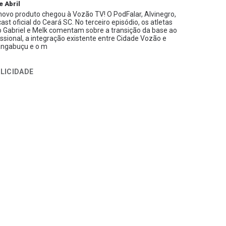
e Abril
ovo produto chegou à Vozão TV! O PodFalar, Alvinegro,
ast oficial do Ceará SC. No terceiro episódio, os atletas
 Gabriel e Melk comentam sobre a transição da base ao
issional, a integração existente entre Cidade Vozão e
ngabuçu e o m
LICIDADE