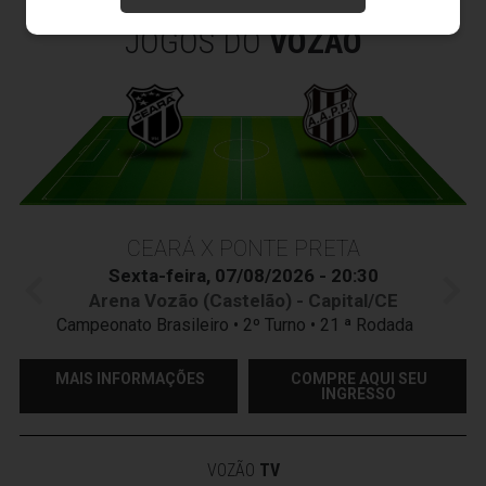
JOGOS DO
VOZÃO
CEARÁ X PONTE PRETA
Sexta-feira, 07/08/2026 - 20:30
Arena Vozão (Castelão) - Capital/CE
Campeonato Brasileiro • 2º Turno • 21 ª Rodada
MAIS INFORMAÇÕES
COMPRE AQUI SEU
INGRESSO
VOZÃO
TV