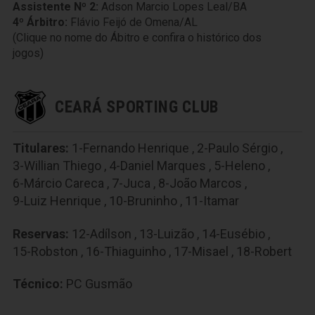
Assistente Nº 2:
Adson Marcio Lopes Leal/BA
4º Árbitro:
Flávio Feijó de Omena/AL
(Clique no nome do Ábitro e confira o histórico dos
jogos)
CEARÁ SPORTING CLUB
Titulares:
1-Fernando Henrique
,
2-Paulo Sérgio
,
3-Willian Thiego
,
4-Daniel Marques
,
5-Heleno
,
6-Márcio Careca
,
7-Juca
,
8-João Marcos
,
9-Luiz Henrique
,
10-Bruninho
,
11-Itamar
Reservas:
12-Adílson
,
13-Luizão
,
14-Eusébio
,
15-Robston
,
16-Thiaguinho
,
17-Misael
,
18-Robert
Técnico:
PC Gusmão