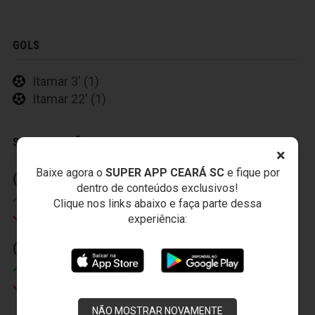
GOLS
Itamar 3' (1)
Itamar 22' (1)
SUBSTITUIÇÕES
×
Baixe agora o
SUPER APP CEARÁ SC
e fique por
(1) 17' (2)
(1) 23' (2)
dentro de conteúdos exclusivos!
Robert
Eusébio
Clique nos links abaixo e faça parte dessa
Luiz Henrique
Bruninho
experiência:
(2) 44' (2)
Misael
Itamar
NÃO MOSTRAR NOVAMENTE