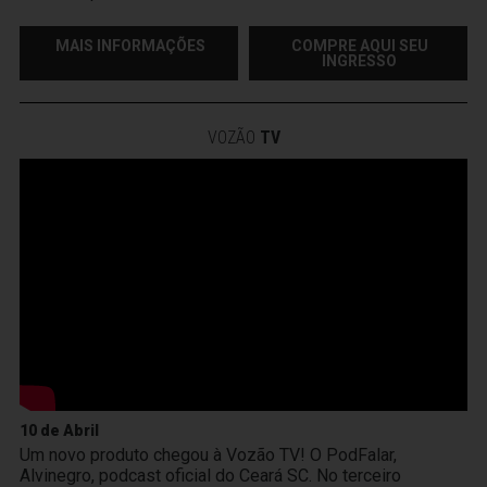
MAIS INFORMAÇÕES
COMPRE AQUI SEU
INGRESSO
VOZÃO
TV
10 de Abril
Um novo produto chegou à Vozão TV! O PodFalar,
Alvinegro, podcast oficial do Ceará SC. No terceiro