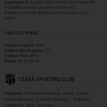
Assistente Nº 2:
José Carlos Oliveira dos Santos/BA
4º Árbitro:
Gleysto Gonçalves da Silva/CE
(Clique no nome do Ábitro e confira o histórico dos
jogos)
PUBLICO E RENDA
Publico Pagante:
4396
Publico Não Pagante:
574
Publico Total:
4970
Renda:
R$ 92.362.00
CEARÁ SPORTING CLUB
Titulares:
Fernando Henrique
,
Apodi
,
Luizão
,
Daniel Marques
,
Eusébio
,
Everton
,
,
Robston
,
Rogerinho
,
Mota
,
Romário