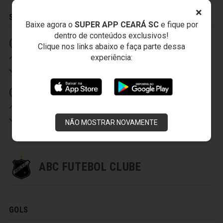
×
SUBSTITUIÇÕES
Baixe agora o
SUPER APP CEARÁ SC
e fique por
dentro de conteúdos exclusivos!
(1) 28' (2)
(2) 39' (2)
Clique nos links abaixo e faça parte dessa
experiência:
Tinga
Itamar
Robston
Romário
(3) 44' (2)
Régis
Everton
NÃO MOSTRAR NOVAMENTE
ABC FUTEBOL CLUBE
GOLS