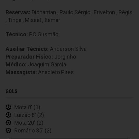
Reservas:
Diónantan
,
Paulo Sérgio
,
Erivelton
,
Régis
,
Tinga
,
Misael
,
Itamar
Técnico:
PC Gusmão
Auxiliar Técnico:
Anderson Silva
Preparador Fisico:
Jorginho
Médico:
Joaquim Garcia
Massagista:
Anacleto Pires
GOLS
Mota 8' (1)
Luizão 8' (2)
Mota 20' (2)
Romário 35' (2)