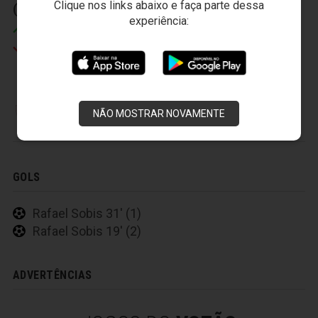
Clique nos links abaixo e faça parte dessa
(3) 34' (2)
experiência:
Washington
Osvaldo
FLUMINENSE FOOTBALL CLUB
NÃO MOSTRAR NOVAMENTE
GOLS
Rafael Sobis 31' (1)
Rafael Sobis 19' (2)
ADVERTÊNCIAS