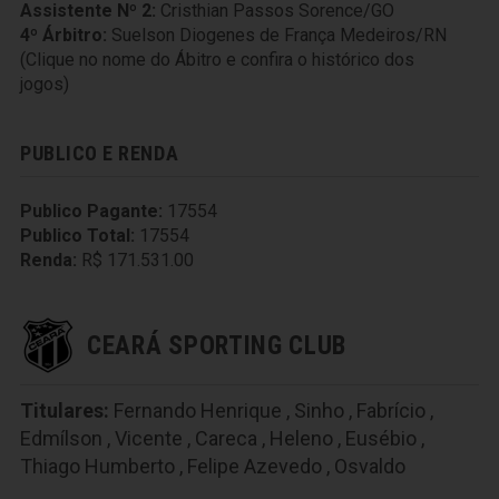
Assistente Nº 2:
Cristhian Passos Sorence/GO
4º Árbitro:
Suelson Diogenes de França Medeiros/RN
(Clique no nome do Ábitro e confira o histórico dos
jogos)
PUBLICO E RENDA
Publico Pagante:
17554
Publico Total:
17554
Renda:
R$ 171.531.00
CEARÁ SPORTING CLUB
Titulares:
Fernando Henrique
,
Sinho
,
Fabrício
,
Edmílson
,
Vicente
,
Careca
,
Heleno
,
Eusébio
,
Thiago Humberto
,
Felipe Azevedo
,
Osvaldo