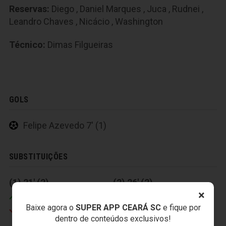
Reservas:
Diego
,
Daniel Marques
,
Juca
,
Rudnei
,
Leandro Chaves
,
Nicácio
,
Washington
Técnico:
Dimas Filgueiras
GOLS
Felipe Azevedo 7' (1)
SUBSTITUIÇÕES
(1) 21' (2)
(2) 26' (2)
×
Rudnei
Nicácio
Baixe agora o
SUPER APP CEARÁ SC
e fique por
Sinho
Felipe Azevedo
dentro de conteúdos exclusivos!