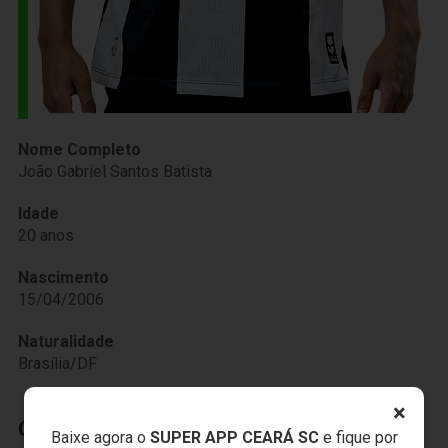
Nome Completo
João Gabriel Santos Batista
Idade
20 anos
Nascimento
15/04/2006
Naturalidade
Brasília/DF
×
Clubes Anteriores
Baixe agora o
SUPER APP CEARÁ SC
e fique por