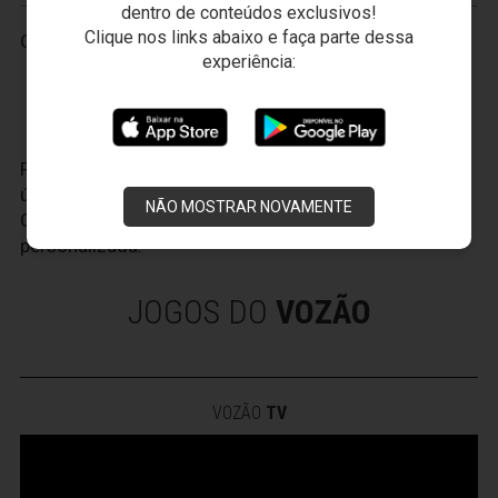
dentro de conteúdos exclusivos!
Clique nos links abaixo e faça parte dessa
Ceará/CE.
experiência:
Faça seu cadastro no
VozaoID.com
, é a sua conta
única para todo o universo do Ceará Sporting Club.
NÃO MOSTRAR NOVAMENTE
Com ela, você terá uma experiência cada vez mais
personalizada.
JOGOS DO
VOZÃO
VOZÃO
TV