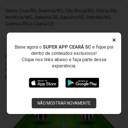
Santa Cruz/RS, Avenida/RS, São Borja/RS, Glória/RS,
América/MG, Itabuna/SE, Gaúcho/RS, Pelotas/RS,
Grêmio/RS e Ceará/CE.
×
Baixe agora o
SUPER APP CEARÁ SC
e fique por
dentro de conteúdos exclusivos!
Faça seu cadastro no
VozaoID.com
, é a sua conta
Clique nos links abaixo e faça parte dessa
única para todo o universo do Ceará Sporting Club.
experiência:
Com ela, você terá uma experiência cada vez mais
personalizada.
JOGOS DO
VOZÃO
NÃO MOSTRAR NOVAMENTE