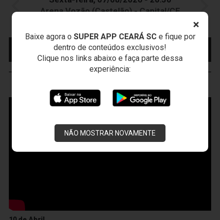
Arena Vozão (Castelão) - Capital/CE
Campeonato Brasileiro • 2º Turno • 21 ª Rodada
×
Baixe agora o
SUPER APP CEARÁ SC
e fique por
MAIS INFORMAÇÕES
COMPRE AQUI SEU
dentro de conteúdos exclusivos!
INGRESSO
Clique nos links abaixo e faça parte dessa
experiência:
VOZÃO
TV
NÃO MOSTRAR NOVAMENTE
10 de Abril